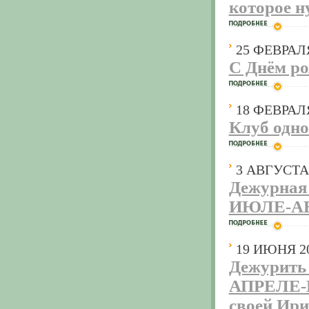
которое н
25 ФЕВРАЛ
С Днём р
18 ФЕВРАЛ
Клуб одно
3 АВГУСТА
Дежурная
ИЮЛЕ-АВ
19 ИЮНЯ 2
Дежурить 
АПРЕЛЕ-М
своей Ири