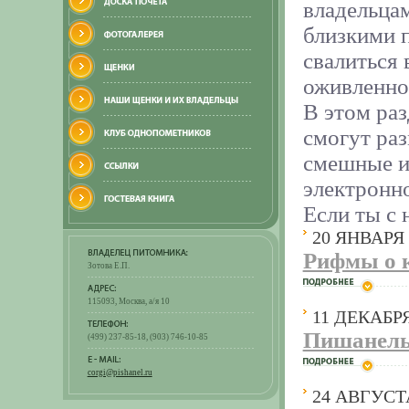
владельца
близкими 
свалиться 
оживленно
В этом раз
смогут раз
смешные и
электронн
Если ты с 
20 ЯНВАРЯ 
Рифмы о 
Зотова Е.П.
115093, Москва, а/я 10
11 ДЕКАБРЯ
Пишанель
(499) 237-85-18, (903) 746-10-85
corgi@pishanel.ru
24 АВГУСТ