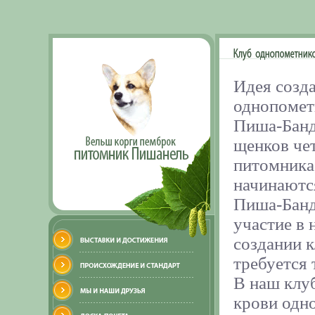
Идея созд
однопомет
Пиша-Банд
щенков че
питомника
начинаются
Пиша-Банд
участие в 
создании к
требуется 
В наш клуб
крови одно